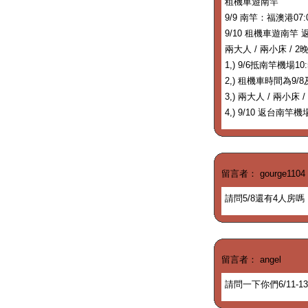
租機車遊南竿
9/9 南竿：福澳港07:
9/10 租機車遊南竿 
兩大人 / 兩小床 / 2
1,) 9/6抵南竿機場
2,) 租機車時間為9/8及
3,) 兩大人 / 兩小床 
4,) 9/10 返台南竿
留言者： gourge1104
請問5/8還有4人房嗎
留言者： angel
請問一下你們6/11-