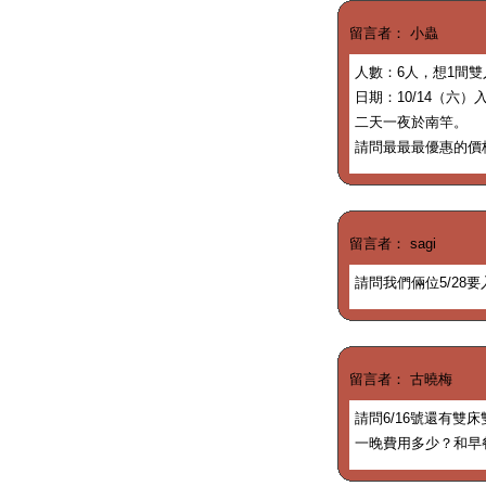
留言者： 小蟲
人數：6人，想1間雙
日期：10/14（六）
二天一夜於南竿。
請問最最最優惠的價
留言者： sagi
請問我們倆位5/28
留言者： 古曉梅
請問6/16號還有雙
一晚費用多少？和早