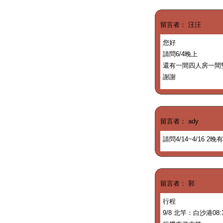
留言者： 汪汪
您好
請問6/4晚上
還有一間四人房一間
謝謝
留言者： ady
請問4/14~4/16 2
留言者： 郭
行程
9/8 北竿：白沙港08: