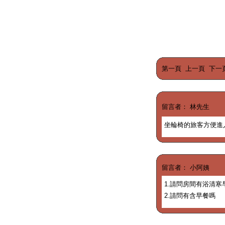
第一頁
上一頁
下一
留言者： 林先生
坐輪椅的旅客方便進
留言者： 小阿姨
1.請問房間有浴清
2.請問有含早餐嗎